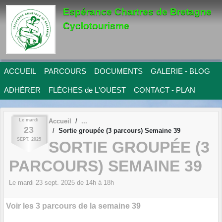
Panneau de gestion des cookies
Espérance Chartres de Bretagne
Cyclotourisme
ACCUEIL
PARCOURS
DOCUMENTS
GALERIE - BLOG
ADHÉRER
FLÈCHES de L'OUEST
CONTACT - PLAN
Le
mardi
Accueil
23
Sortie groupée (3 parcours) Semaine 39
SEPT.
2025
SORTIE GROUPÉE (3
PARCOURS) SEMAINE 39
Le
mardi
23
sept.
2025
de 14h à 18h
Voir les 3 parcours de la semaine 39