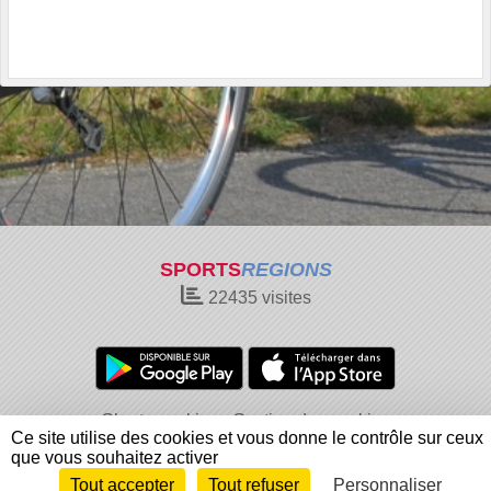
SPORTS
REGIONS
22435
visites
Charte cookies
Gestion des cookies
Ce site utilise des cookies et vous donne le contrôle sur ceux
Informations légales
Signaler un contenu inapproprié
que vous souhaitez activer
Tout accepter
Tout refuser
Personnaliser
Envie de participer ?
Connexion