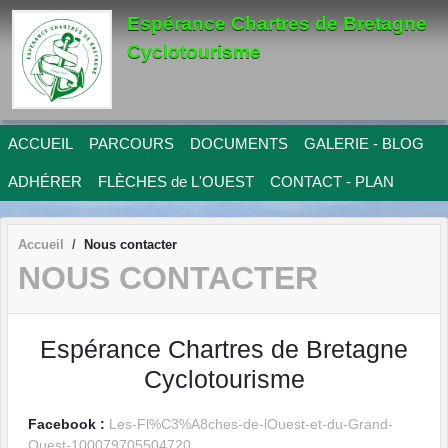
Panneau de gestion des cookies
Espérance Chartres de Bretagne
Cyclotourisme
ACCUEIL
PARCOURS
DOCUMENTS
GALERIE - BLOG
ADHÉRER
FLÈCHES de L'OUEST
CONTACT - PLAN
Accueil
Nous contacter
NOUS CONTACTER
Espérance Chartres de Bretagne
Cyclotourisme
Facebook :
Les-Fl%C3%A8ches-de-lOuest-et-du-Grand-
Ouest-100079705504720