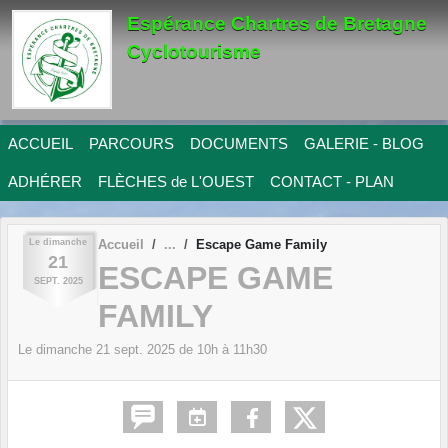
Panneau de gestion des cookies
Espérance Chartres de Bretagne
Cyclotourisme
ACCUEIL
PARCOURS
DOCUMENTS
GALERIE - BLOG
ADHÉRER
FLÈCHES de L'OUEST
CONTACT - PLAN
Le
dimanche
Accueil
Escape Game Family
21
ESCAPE GAME
SEPT.
2025
FAMILY
Le
dimanche
21
sept.
2025
de 10h à 11h30