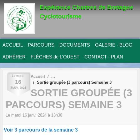
Panneau de gestion des cookies
Espérance Chartres de Bretagne
Cyclotourisme
ACCUEIL
PARCOURS
DOCUMENTS
GALERIE - BLOG
ADHÉRER
FLÈCHES de L'OUEST
CONTACT - PLAN
Le
mardi
Accueil
16
Sortie groupée (3 parcours) Semaine 3
JANV.
2024
SORTIE GROUPÉE (3
PARCOURS) SEMAINE 3
Le
mardi
16
janv.
2024
à 13h30
Voir 3 parcours de la semaine 3